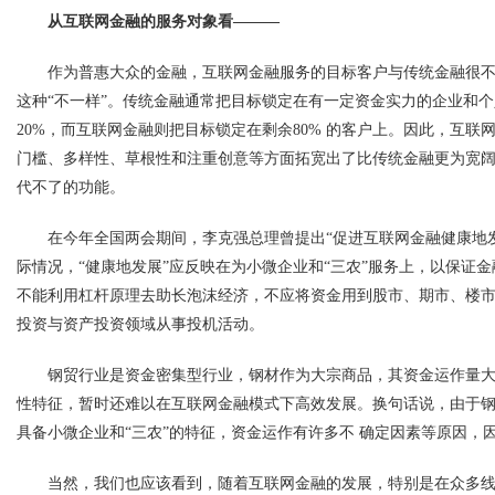
从互联网金融的服务对象看———
作为普惠大众的金融，互联网金融服务的目标客户与传统金融很不一
这种“不一样”。传统金融通常把目标锁定在有一定资金实力的企业和
20%，而互联网金融则把目标锁定在剩余80% 的客户上。因此，互
门槛、多样性、草根性和注重创意等方面拓宽出了比传统金融更为宽阔
代不了的功能。
在今年全国两会期间，李克强总理曾提出“促进互联网金融健康地
际情况，“健康地发展”应反映在为小微企业和“三农”服务上，以保证
不能利用杠杆原理去助长
泡沫
经济，不应将资金用到股市、期市、楼
投资
与资产投资领域从事投机活动。
钢贸行业是资金密集型行业，
钢材
作为大宗商品，其资金运作量大
性特征，暂时还难以在互联网金融模式下高效发展。换句话说，由于
具备小微企业和“三农”的特征，资金运作有许多不 确定因素等原因，
当然，我们也应该看到，随着互联网金融的发展，特别是在众多