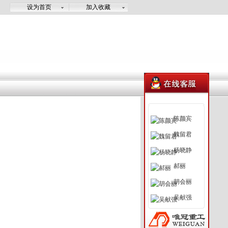
设为首页
加入收藏
陈颜宾
魏留君
杨晓静
郝丽
胡会丽
吴献强