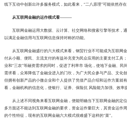
线下互动中创新出许多服务模式，如此看来，“二八原理”可能依然存
从互联网金融的运作模式看———
互联网金融运用大数据、云计算、社交网络和搜索引擎等技术，
以满足金融信用与互联网信息保持对称的功能。
从互联网金融盛行的六大模式来看，钢贸行业不可能成为互联网金
付从小额、便民、主流支付的有益补充变为民众应用的主要支付工具；
业和“三农”等
融资
需求的同时，促进了
利率
市 场化，使地下金融、民
需求看，众筹降低了金融业进入的门坎，为广大民众参与产品、文化创
但拥有创新产品的小微企业和个人提供了凭借产品介绍和运作方案就
看，金融机构的信息化，使银行、证券、保险抗 风险能力加强、效率
从上述不同视角来看互联网金融，便能明确当下互联网金融的定
多方面还不能达到互联网金融的要求，资金运作量巨大，其资金运作
的个性特征，现有的互联网金融六大模式很难盛下这样的“菜”。