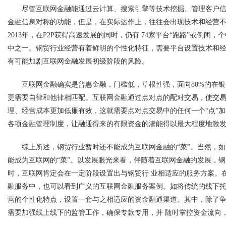
尽管互联网金融能通过云计算、搜索引擎等技术挖掘、管理客户信
金融信息对称的功能，但是，在实际运作上，往往会出现技术和经营
2013年，在P2P获得高速发展的同时，仍有 74家平台“跑路”或倒
中之一。钢贸行业经营有着鲜明的个性化特征，需要平台设置技术和经
有可能加剧互联网金融发展初级阶段的风险。
互联网金融确实是普惠金融，门槛低，草根性强，面向80%的在
更需要自律和他律相匹配。互联网金融通过点对点的配对交易，使交
理、经营
成本
更加低廉有效，这就需要点对点交易中的任何一个“点”
各项金融管理制度，让融通得来的有限资金的潜能得以最大程度地激
综上所述，钢贸行业暂时还不能成为互联网金融的“菜”。当然，如
能成为互联网的“菜”。以发展眼光来看，伴随着互联网金融的发展，
时，互联网肯定会在一定阶段设置出与钢贸行 业相适应的服务方案。
融服务中，也可以看到广义的互联网金融服务案例。如将传统的线下托
营的个性化特点，设置一套与之相适应的资金融通渠道。其中，除了
需要加强线上线下的监管工作，确保专款专用，并 随时掌控资金流向