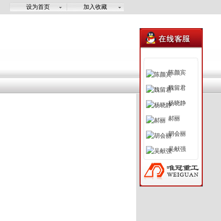
设为首页
加入收藏
陈颜宾
魏留君
杨晓静
郝丽
胡会丽
吴献强